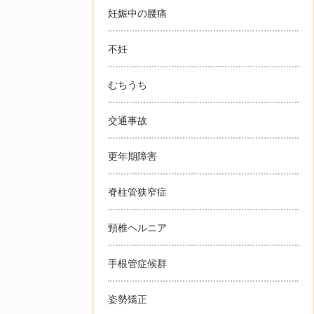
妊娠中の腰痛
不妊
むちうち
交通事故
更年期障害
脊柱管狭窄症
頸椎ヘルニア
手根管症候群
姿勢矯正