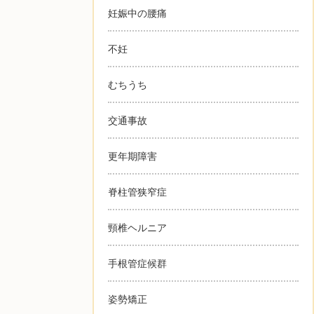
妊娠中の腰痛
不妊
むちうち
交通事故
更年期障害
脊柱管狭窄症
頸椎ヘルニア
手根管症候群
姿勢矯正