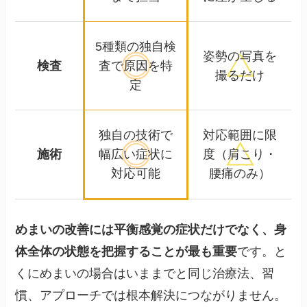
5種類の独自検
姿勢の写真を
検査
査で
原因を特
撮るだけ
定
独自の技術で
対応範囲に限
施術
幅広い
症状に
度
（肩こり・
対応可能
腰痛のみ）
めまいの改善には平衡感覚の症状だけでなく、身
体全体の状態を把握することが最も重要
です。と
くにめまいの場合はいままでと同じ治療法、習
慣、アプローチでは根本解決につながりません。