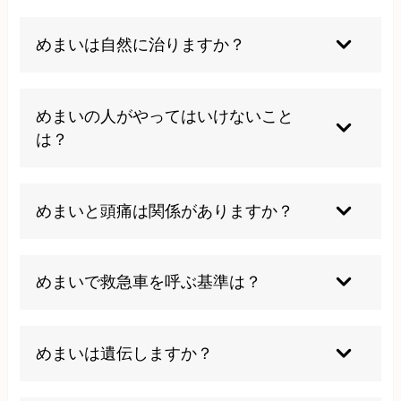
めまいは自然に治りますか？
軽度のめまいは生活習慣の改善により自然に改善
することもありますが、根本原因が解決されてい
めまいの人がやってはいけないこと
ない場合は再発する可能性が高いです。適切な治
は？
療を受けることで改善の可能性が高まります。
急な頭の動きや体位変換は避け、高所での作業や
運転は控えましょう。また、過度のストレスや睡
めまいと頭痛は関係がありますか？
眠不足、脱水状態はめまいを悪化させるため注意
が必要です。
脳血管の異常や自律神経の乱れにより、めまいと
頭痛が同時に現れることがあります。特に浮動性
めまいで救急車を呼ぶ基準は？
めまいでは頭痛を伴うことが多く見られます。
激しいめまいに加えて意識障害、言語障害、手足
の麻痺、激しい頭痛がある場合は脳血管障害の可
めまいは遺伝しますか？
能性があるため、すぐに救急車を呼んでくださ
い。
めまい自体が遺伝することは稀ですが、メニエー