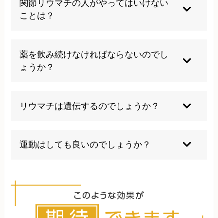
関節リウマチの人がやってはいけない
は体のバランスを整えることで自然治癒力を高め
ことは？
る施術を行っています。
喫煙、過度なストレス、関節への過負荷は避けて
ください。当院では日常生活での注意点や正しい
薬を飲み続けなければならないのでし
体の使い方について詳しく指導いたします。
ょうか？
症状の程度により個人差がありますが、体質改善
により薬の減量も期待できます。当院では薬に頼
リウマチは遺伝するのでしょうか？
らない根本的な体質改善を目指しています。
遺伝的要因はありますが、環境要因の影響が大き
いとされています。体のバランスを整え、免疫力
運動はしても良いのでしょうか？
を向上させることで予防効果が期待できます。
適度な運動は関節機能維持に重要です。当院では
一人ひとりの状態に合わせた運動指導を行い、安
全で効果的な運動をご提案いたします。