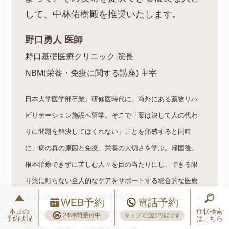
して、中林佑樹殿を推奨いたします。
野口勇人 医師
野口基礎医療クリニック 院長
NBM(栄養・免疫に関する講座) 主宰
日本大学医学部卒業。研修医時代に、海外にある薬物リハ
ビリテーション施設へ留学。そこで「薬は決して人の代わ
りに問題を解決してはくれない」ことを痛感すると同時
に、病の真の原因と免疫、栄養の大切さを学ぶ。帰国後、
根本治療できずに苦しむ人々を目の当たりにし、できる限
り薬に頼らない全人的なケアをサポートする総合的な医療
および講演活動に従事。2019年3月に「お話を聴くこと」を
WEB予約
電話予約
本日の
症状検索
最も大切にしている野口基礎医療クリニックを開業。『免
24時間受付中
タップで通話可能です
予約状況
はこちら