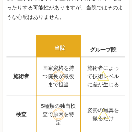
ったりする可能性がありますが、当院ではそのよ
うな心配はありません。
当院
グループ院
国家資格を持
施術者によっ
施術者
つ院長が
最後
て
技術レベル
まで担当
に差が生じる
5種類の独自検
姿勢の写真を
検査
査で
原因を特
撮るだけ
定