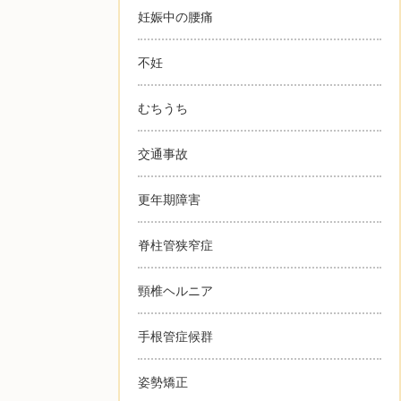
妊娠中の腰痛
不妊
むちうち
交通事故
更年期障害
脊柱管狭窄症
頸椎ヘルニア
手根管症候群
姿勢矯正