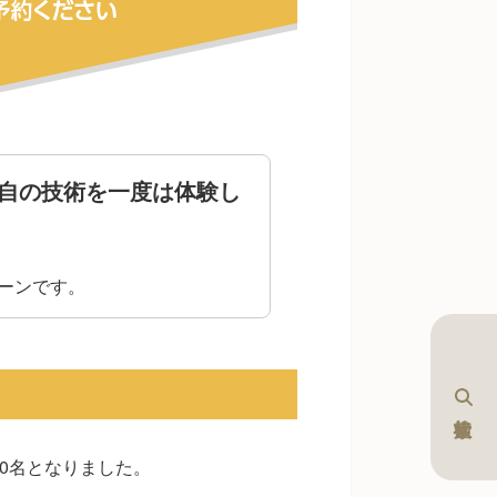
自の技術を
一度は体験し
ーンです。
0
名となりました。