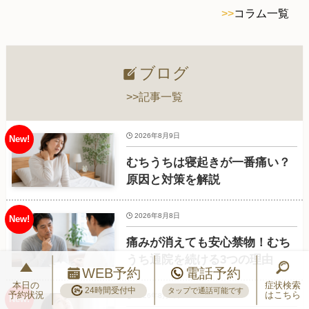
>>
コラム一覧
ブログ
>>記事一覧
2026年8月9日
むちうちは寝起きが一番痛い？
原因と対策を解説
2026年8月8日
痛みが消えても安心禁物！むち
うち通院を続ける3つの理由
WEB予約
電話予約
本日の
症状検索
24時間受付中
タップで通話可能です
予約状況
はこちら
2026年8月7日