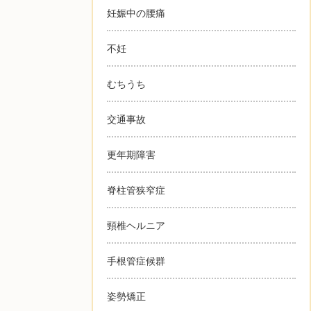
妊娠中の腰痛
不妊
むちうち
交通事故
更年期障害
脊柱管狭窄症
頸椎ヘルニア
手根管症候群
姿勢矯正