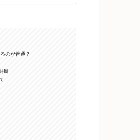
けるのが普通？
時期
て
は