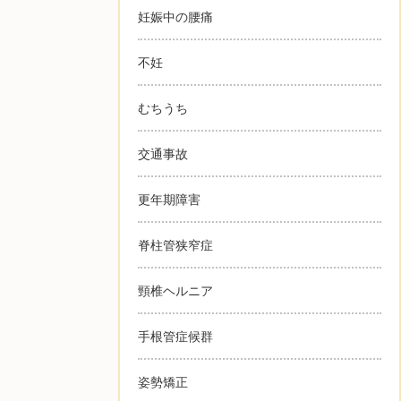
妊娠中の腰痛
不妊
むちうち
交通事故
更年期障害
脊柱管狭窄症
頸椎ヘルニア
手根管症候群
姿勢矯正