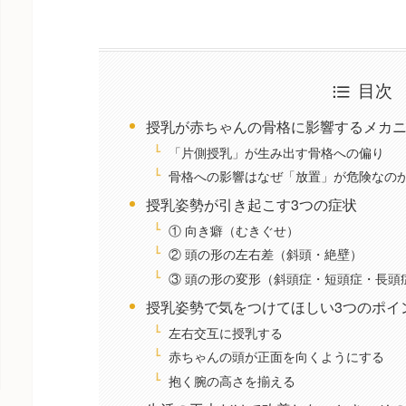
目次
授乳が赤ちゃんの骨格に影響するメカ
「片側授乳」が生み出す骨格への偏り
骨格への影響はなぜ「放置」が危険なの
授乳姿勢が引き起こす3つの症状
① 向き癖（むきぐせ）
② 頭の形の左右差（斜頭・絶壁）
③ 頭の形の変形（斜頭症・短頭症・長頭
授乳姿勢で気をつけてほしい3つのポイ
左右交互に授乳する
赤ちゃんの頭が正面を向くようにする
抱く腕の高さを揃える