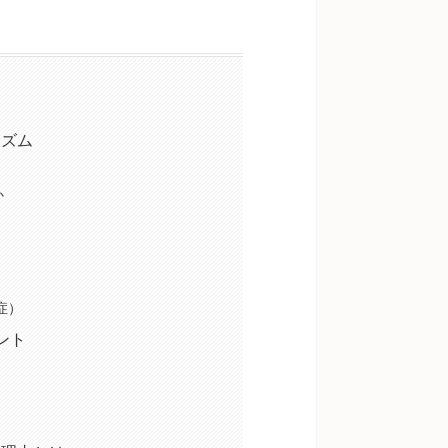
ニズム
か
症）
ント