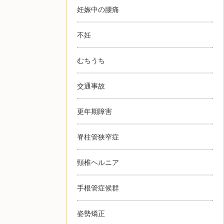
妊娠中の腰痛
不妊
むちうち
交通事故
更年期障害
脊柱管狭窄症
頸椎ヘルニア
手根管症候群
姿勢矯正