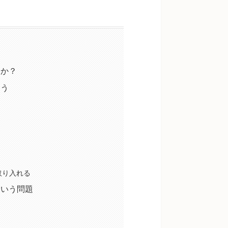
んか？
よう
取り入れる
という問題
は