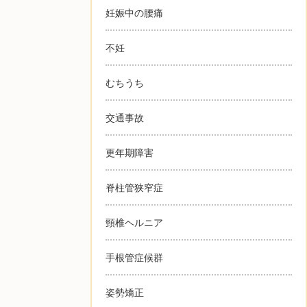
妊娠中の腰痛
不妊
むちうち
交通事故
更年期障害
脊柱管狭窄症
頸椎ヘルニア
手根管症候群
姿勢矯正