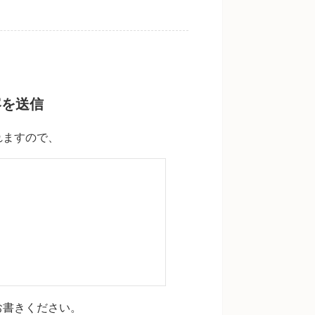
容を送信
れますので、
お書きください。