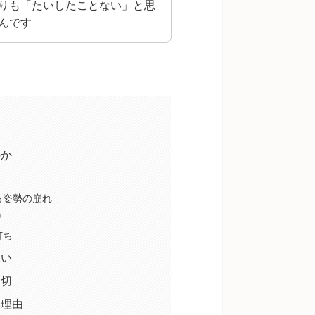
りも「たいしたことない」と思
んです
のか
る姿勢の崩れ
り
打ち
ない
大切
い理由