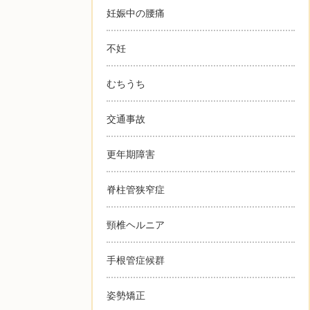
妊娠中の腰痛
不妊
むちうち
交通事故
更年期障害
脊柱管狭窄症
頸椎ヘルニア
手根管症候群
姿勢矯正