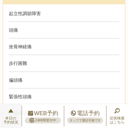
起立性調節障害
頭痛
坐骨神経痛
歩行困難
偏頭痛
緊張性頭痛
WEB予約
電話予約
群発性頭痛
本日の
症状検索
24時間受付中
タップで通話可能です
予約状況
はこちら