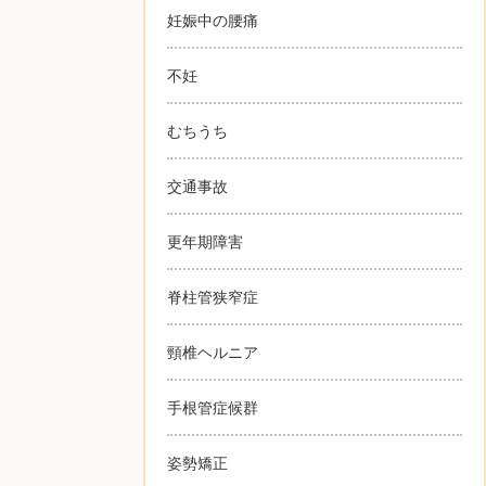
妊娠中の腰痛
不妊
むちうち
交通事故
更年期障害
脊柱管狭窄症
頸椎ヘルニア
手根管症候群
姿勢矯正