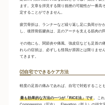
ます。文章を拝見する限り捻挫の可能性が一番高
定することができません。
疲労骨折は、ランナーなど繰り返し足に負荷がか
し、後脛骨筋腱炎は、足のアーチを支える筋肉の
その他にも、関節炎や痛風、強皮症なども足首の
れらの症状は、必ずしも怪我が原因とは限りませ
てきます。
⑵自宅でできるケア方法
軽度の足首の痛みであれば、自宅で対処すること
最も効果的な方法の一つが「RICE法」です
。これ
Compression（圧迫）、Elevation（挙上