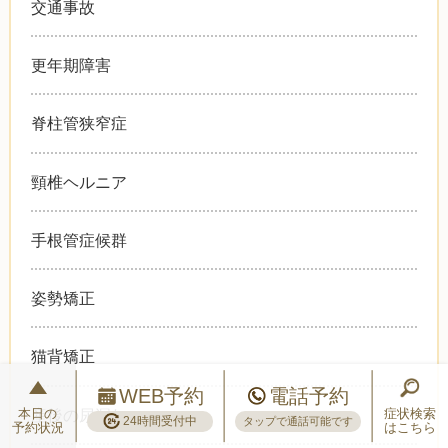
交通事故
更年期障害
脊柱管狭窄症
頸椎ヘルニア
手根管症候群
姿勢矯正
猫背矯正
WEB予約
電話予約
本日の
症状検索
産後の尿漏れ
24時間受付中
タップで通話可能です
予約状況
はこちら