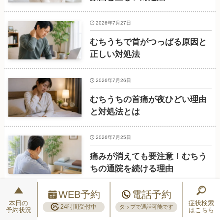
2026年7月27日
むちうちで首がつっぱる原因と
正しい対処法
2026年7月26日
むちうちの首痛が夜ひどい理由
と対処法とは
2026年7月25日
痛みが消えても要注意！むちう
ちの通院を続ける理由
WEB予約
電話予約
本日の
症状検索
24時間受付中
タップで通話可能です
予約状況
はこちら