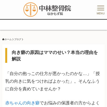
MENU
8/1
ホーム
ブログ
向き癖の原因はママのせい？本当の理由を
解説
「自分の抱っこの仕方が悪かったのかな…」「授
乳の向きに気をつければよかった」。そんなふう
に自分を責めていませんか？
赤ちゃんの向き癖
でお悩みの保護者の方からよく