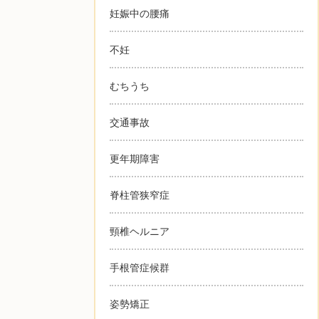
妊娠中の腰痛
不妊
むちうち
交通事故
更年期障害
脊柱管狭窄症
頸椎ヘルニア
手根管症候群
姿勢矯正