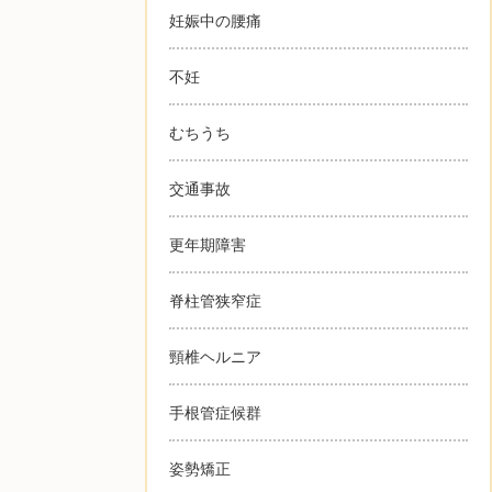
妊娠中の腰痛
不妊
むちうち
交通事故
更年期障害
脊柱管狭窄症
頸椎ヘルニア
手根管症候群
姿勢矯正