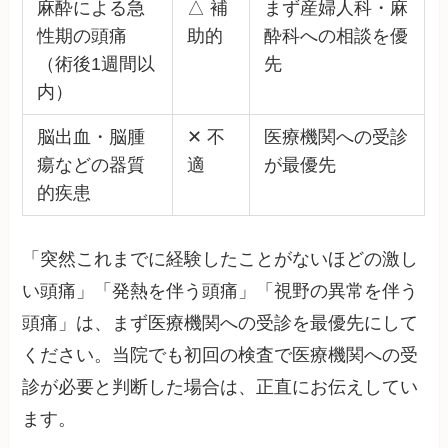
麻酔による急
△ 補
まず産婦人科・麻
性期の頭痛
助的
酔科への相談を優
（術後1週間以
先
内）
脳出血・脳腫
✕ 不
医療機関への受診
瘍などの器質
適
が最優先
的疾患
「突然これまでに経験したことがないほどの激し
い頭痛」「発熱を伴う頭痛」「視野の異常を伴う
頭痛」は、まず医療機関への受診を最優先にして
ください。当院でも初回の検査で医療機関への受
診が必要と判断した場合は、正直にお伝えしてい
ます。