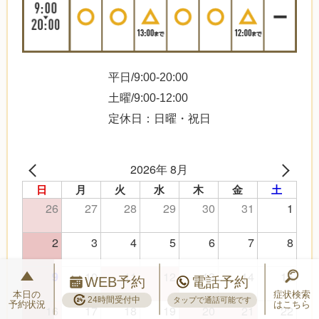
平日/9:00-20:00
土曜/9:00-12:00
定休日：日曜・祝日
2026年 8月
日
月
火
水
木
金
土
26
27
28
29
30
31
1
2
3
4
5
6
7
8
10
11
12
13
14
15
9
WEB予約
電話予約
本日の
症状検索
24時間受付中
タップで通話可能です
予約状況
はこちら
16
17
18
19
20
21
22