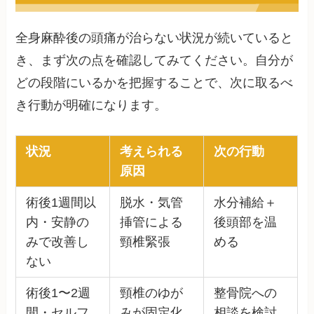
全身麻酔後の頭痛が治らない状況が続いていると
き、まず次の点を確認してみてください。自分が
どの段階にいるかを把握することで、次に取るべ
き行動が明確になります。
状況
考えられる
次の行動
原因
術後1週間以
脱水・気管
水分補給＋
内・安静の
挿管による
後頭部を温
みで改善し
頸椎緊張
める
ない
術後1〜2週
頸椎のゆが
整骨院への
間・セルフ
みが固定化
相談を検討