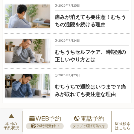
2026年7月25日
痛みが消えても要注意！むちう
ちの通院を続ける理由
2026年7月24日
むちうちセルフケア、時期別の
正しいやり方とは
2026年7月23日
むちうちで通院はいつまで？痛
みが取れても要注意な理由
WEB予約
電話予約
本日の
症状検索
24時間受付中
タップで通話可能です
予約状況
はこちら