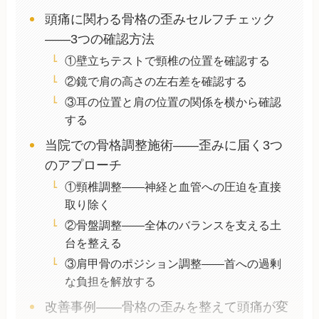
頭痛に関わる骨格の歪みセルフチェック
——3つの確認方法
①壁立ちテストで頸椎の位置を確認する
②鏡で肩の高さの左右差を確認する
③耳の位置と肩の位置の関係を横から確認
する
当院での骨格調整施術——歪みに届く3つ
のアプローチ
①頸椎調整——神経と血管への圧迫を直接
取り除く
②骨盤調整——全体のバランスを支える土
台を整える
③肩甲骨のポジション調整——首への過剰
な負担を解放する
改善事例——骨格の歪みを整えて頭痛が変