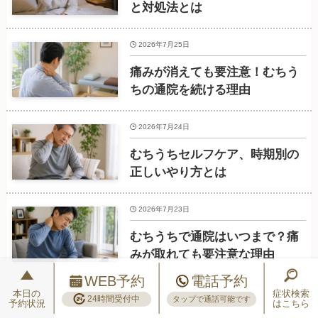
と対処法とは
2026年7月25日
痛みが消えても要注意！むちう
ちの通院を続ける理由
2026年7月24日
むちうちセルフケア、時期別の
正しいやり方とは
2026年7月23日
むちうちで通院はいつまで？痛
みが取れても要注意な理由
WEB予約
電話予約
本日の
症状検索
24時間受付中
タップで通話可能です
予約状況
はこちら