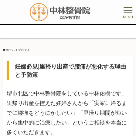
MENU
8/6
ホーム
ブログ
妊婦必見|里帰り出産で腰痛が悪化する理由
と予防策
堺市北区で中林整骨院をしている中林佑樹です。
里帰り出産を控えた妊婦さんから「実家に帰るま
でに腰痛をどうにかしたい」「里帰り期間が短い
から集中的に治療したい」というご相談を本当に
多くいただきます。