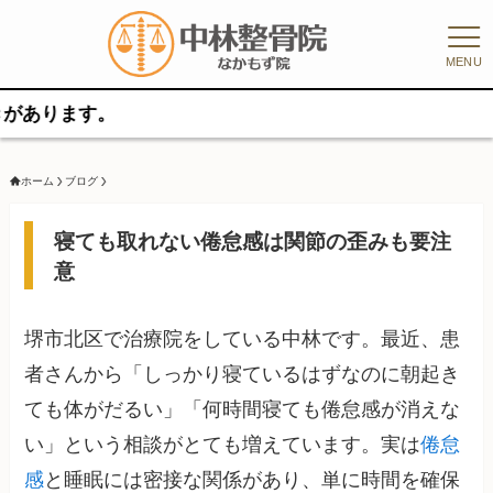
MENU
。
ホーム
ブログ
寝ても取れない倦怠感は関節の歪みも要注
意
堺市北区で治療院をしている中林です。最近、患
者さんから「しっかり寝ているはずなのに朝起き
ても体がだるい」「何時間寝ても倦怠感が消えな
い」という相談がとても増えています。実は
倦怠
感
と睡眠には密接な関係があり、単に時間を確保