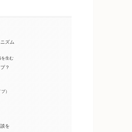
カニズム
痛を生む
イプ？
イプ）
相談を