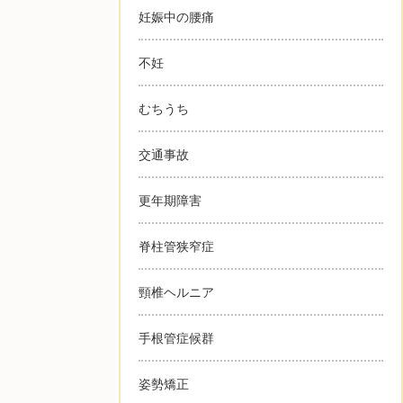
妊娠中の腰痛
不妊
むちうち
交通事故
更年期障害
脊柱管狭窄症
頸椎ヘルニア
手根管症候群
姿勢矯正