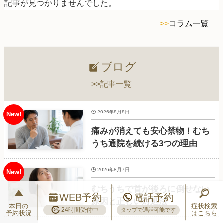
記事が見つかりませんでした。
>>
コラム一覧
ブログ
>>記事一覧
2026年8月8日
痛みが消えても安心禁物！むち
うち通院を続ける3つの理由
2026年8月7日
むちうちで首が後ろに倒せない
WEB予約
電話予約
原因と正しい対処法
本日の
症状検索
24時間受付中
タップで通話可能です
予約状況
はこちら