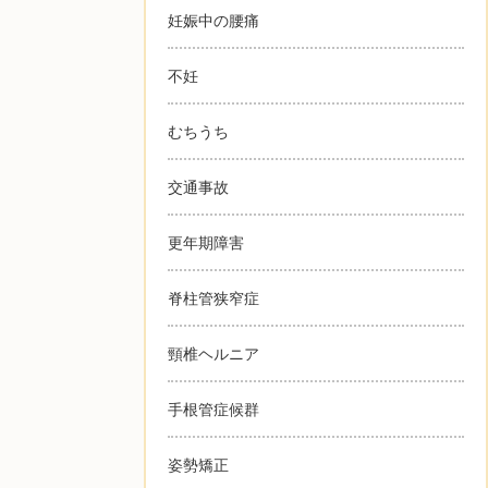
妊娠中の腰痛
不妊
むちうち
交通事故
更年期障害
脊柱管狭窄症
頸椎ヘルニア
手根管症候群
姿勢矯正