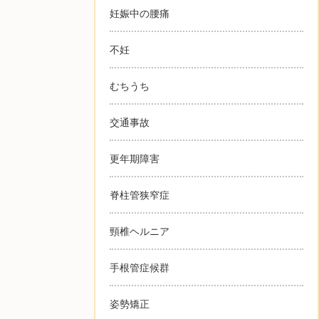
妊娠中の腰痛
不妊
むちうち
交通事故
更年期障害
脊柱管狭窄症
頸椎ヘルニア
手根管症候群
姿勢矯正