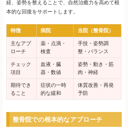
経、姿勢を整えることで、自然治癒力を高めて根
本的な回復をサポートします。
特徴
病院
当院（整骨院）
主なアプ
薬・点滴・
手技・姿勢調
ローチ
検査
整・バランス
チェック
血液・臓
姿勢・動き・筋
項目
器・数値
肉・神経
期待でき
症状の一時
体質改善・再発
ること
的な緩和
予防
整骨院での根本的なアプローチ