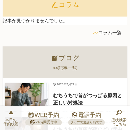
コラム
記事が見つかりませんでした。
>>
コラム一覧
ブログ
>>記事一覧
2026年7月27日
むちうちで首がつっぱる原因と
正しい対処法
WEB予約
電話予約
2026年7月26日
本日の
症状検索
24時間受付中
タップで通話可能です
予約状況
はこちら
むちうちの首痛が夜ひどい理由