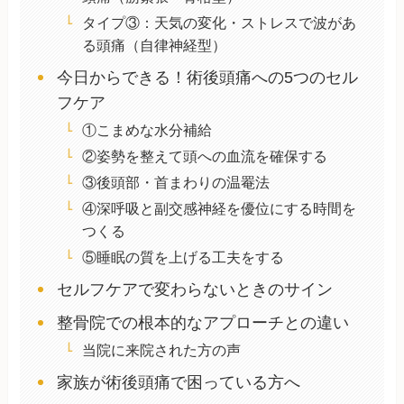
タイプ③：天気の変化・ストレスで波があ
る頭痛（自律神経型）
今日からできる！術後頭痛への5つのセル
フケア
①こまめな水分補給
②姿勢を整えて頭への血流を確保する
③後頭部・首まわりの温罨法
④深呼吸と副交感神経を優位にする時間を
つくる
⑤睡眠の質を上げる工夫をする
セルフケアで変わらないときのサイン
整骨院での根本的なアプローチとの違い
当院に来院された方の声
家族が術後頭痛で困っている方へ