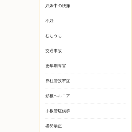
妊娠中の腰痛
不妊
むちうち
交通事故
更年期障害
脊柱管狭窄症
頸椎ヘルニア
手根管症候群
姿勢矯正