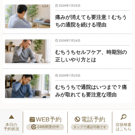
2026年7月25日
痛みが消えても要注意！むちう
ちの通院を続ける理由
2026年7月24日
むちうちセルフケア、時期別の
正しいやり方とは
2026年7月23日
むちうちで通院はいつまで？痛
みが取れても要注意な理由
WEB予約
電話予約
本日の
症状検索
24時間受付中
タップで通話可能です
予約状況
はこちら