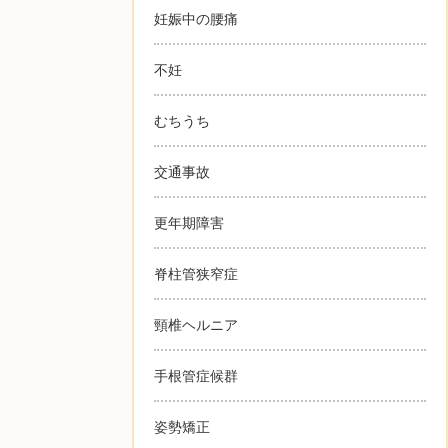
妊娠中の腰痛
不妊
むちうち
交通事故
更年期障害
脊柱管狭窄症
頸椎ヘルニア
手根管症候群
姿勢矯正