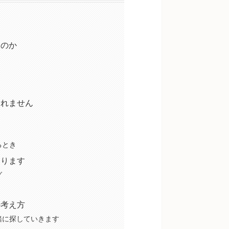
るのか
しれません
るとき
あります
グ
の考え方
緒に探していきます