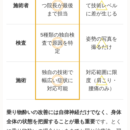
施術者
つ院長が
最後
て
技術レベル
まで担当
に差が生じる
5種類の独自検
姿勢の写真を
検査
査で
原因を特
撮るだけ
定
独自の技術で
対応範囲に限
施術
幅広い
症状に
度
（肩こり・
対応可能
腰痛のみ）
乗り物酔いの改善には自律神経だけでなく、身体
全体の状態を把握することが最も重要
です。とく