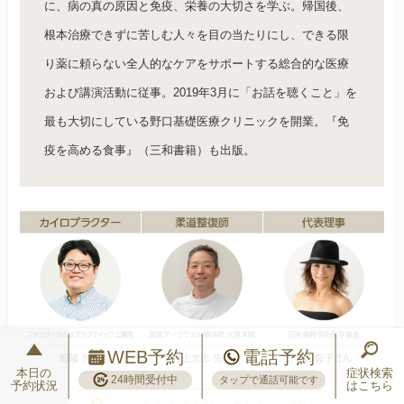
に、病の真の原因と免疫、栄養の大切さを学ぶ。帰国後、
根本治療できずに苦しむ人々を目の当たりにし、できる限
り薬に頼らない全人的なケアをサポートする総合的な医療
および講演活動に従事。2019年3月に「お話を聴くこと」を
最も大切にしている野口基礎医療クリニックを開業。『免
疫を高める食事』（三和書籍）も出版。
WEB予約
電話予約
本日の
症状検索
24時間受付中
タップで通話可能です
予約状況
はこちら