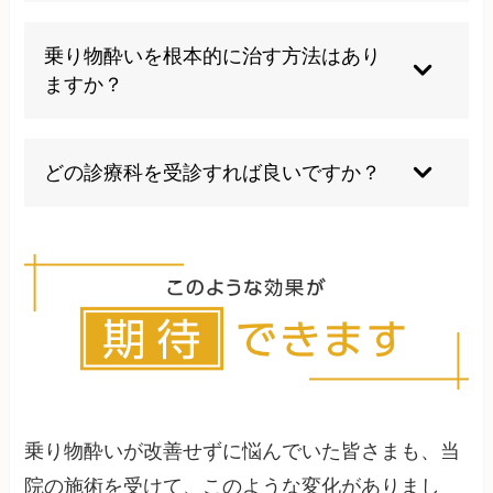
ストレス、睡眠不足、姿勢の悪化、自律神経の乱
れなどが原因として考えられます。生活習慣の変
乗り物酔いを根本的に治す方法はあり
化や体質の変化を詳しく分析し、個別の原因を特
ますか？
定することが大切です。
はい、根本改善は可能です。自律神経の調整、姿
勢の改善、バランス感覚の向上など、体質そのも
どの診療科を受診すれば良いですか？
のにアプローチすることで、薬に頼らない改善を
目指すことができます。
一般的には耳鼻咽喉科や内科を受診しますが、根
本改善を目指すなら自律神経や姿勢の専門家に相
談することをお勧めします。当院では包括的なア
プローチで対応しています。
乗り物酔いが改善せずに悩んでいた皆さまも、当
院の施術を受けて、このような変化がありまし