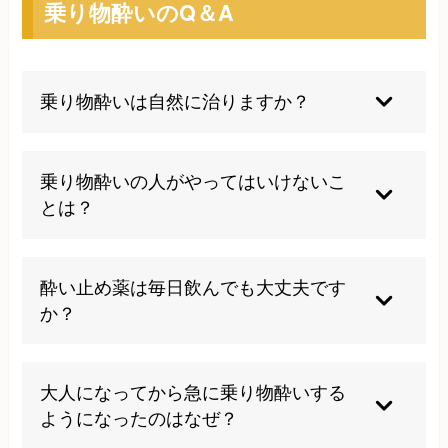
乗り物酔いのQ＆A
乗り物酔いは自然に治りますか？
子どもの場合は成長とともに改善することが多い
ですが、大人の場合は適切なアプローチなしに自
乗り物酔いの人がやってはいけないこ
然治癒することは少ないです。根本原因を特定
とは？
し、体質改善に取り組むことが重要です。
乗車中の読書やスマホ操作、満腹や空腹状態での
乗車、睡眠不足での移動は避けましょう。また、
酔い止め薬は毎日飲んでも大丈夫です
「酔うかも」という不安を強く持ちすぎることも
か？
症状を悪化させます。
長期連用は眠気や集中力低下などの副作用リスク
があります。薬に依存せず、根本的な体質改善を
大人になってから急に乗り物酔いする
目指すことをお勧めします。当院では薬に頼らな
ようになったのはなぜ？
い改善方法をご提案しています。