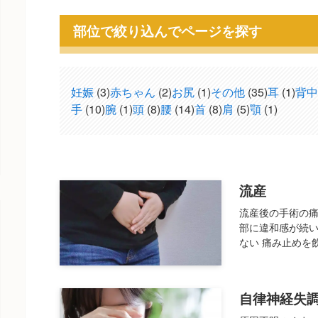
部位で絞り込んでページを探す
妊娠
(3)
赤ちゃん
(2)
お尻
(1)
その他
(35)
耳
(1)
背中
手
(10)
腕
(1)
頭
(8)
腰
(14)
首
(8)
肩
(5)
顎
(1)
流産
流産後の手術の痛
部に違和感が続い
ない 痛み止めを飲
自律神経失