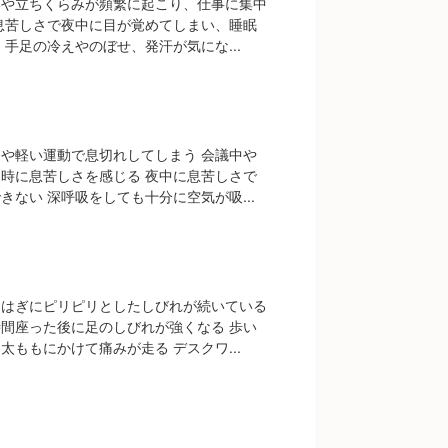
いや立ちくらみが頻繁に起こり、仕事に集中
息苦しさで夜中に目が覚めてしまい、睡眠
 手足の冷えやのぼせ、発汗が気にな...
や軽い運動で息切れしてしまう 会議中や
時に息苦しさを感じる 夜中に息苦しさで
きない 深呼吸をしても十分に空気が吸...
らはぎにピリピリとしたしびれが続いている
間座った後に足のしびれが強くなる 歩い
太ももにかけて痛みが走る デスクワ...