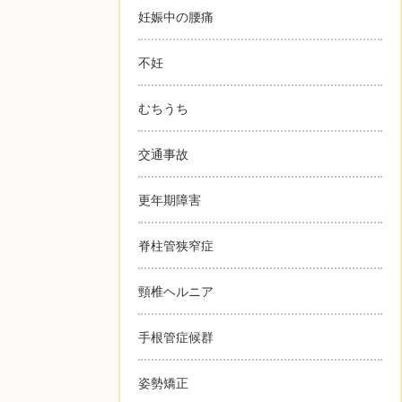
妊娠中の腰痛
不妊
むちうち
交通事故
更年期障害
脊柱管狭窄症
頸椎ヘルニア
手根管症候群
姿勢矯正