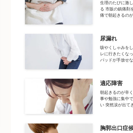
生理のたびに激
る 市販の鎮痛剤
痛で朝起きるのが
尿漏れ
咳やくしゃみをし
レに行きたくなっ
パッドが手放せな
適応障害
朝起きるのが辛く
事や勉強に集中
い 突然涙が出てき
胸郭出口症