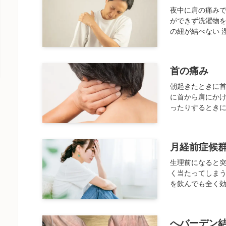
夜中に肩の痛みで
ができず洗濯物を
の紐が結べない 
首の痛み
朝起きたときに首
に首から肩にかけ
ったりするときに
月経前症候
生理前になると
く当たってしまう
を飲んでも全く効
へバーデン