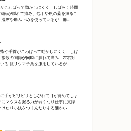
指がこわばって動かしにくく、しばらく時間
1関節が腫れて痛み、包丁や瓶の蓋を握るこ
 湿布や痛み止めを使っているが、痛...
チ
手指や手首がこわばって動かしにくく、しば
 複数の関節が同時に腫れて痛み、左右対
いる 抗リウマチ薬を服用しているが...
中に手がピリピリとしびれて目が覚めてしま
中にマウスを握る力が弱くなり仕事に支障
かけたり小銭をつまんだりする細かい...