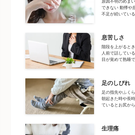
原因不明のめま
できない 動悸や
不足が続いている
息苦しさ
階段を上がるとき
人前で話している
目が覚めて熟睡で
足のしびれ
足の指先やふく
朝起きた時や長時
ているとお尻から
生理痛