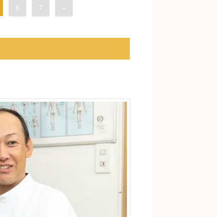
6
7
»