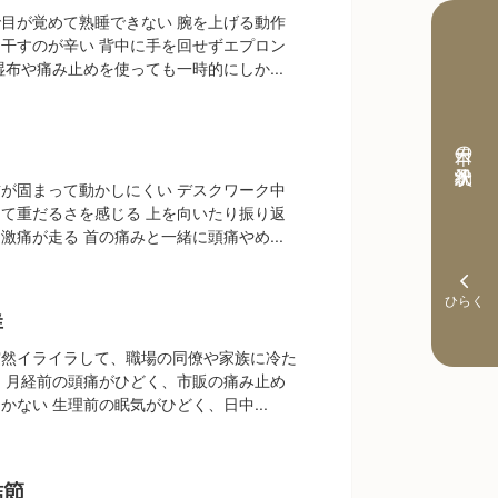
目が覚めて熟睡できない 腕を上げる動作
干すのが辛い 背中に手を回せずエプロン
湿布や痛み止めを使っても一時的にしか...
本日の予約状況
が固まって動かしにくい デスクワーク中
て重だるさを感じる 上を向いたり振り返
激痛が走る 首の痛みと一緒に頭痛やめ...
群
突然イライラして、職場の同僚や家族に冷た
 月経前の頭痛がひどく、市販の痛み止め
かない 生理前の眠気がひどく、日中...
結節