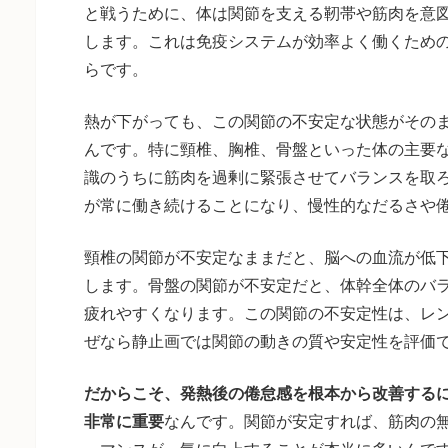
と戦うために、体は関節を支える靭帯や筋肉を意
します。これは免疫システムが効率よく働くため
らです。
熱が下がっても、この関節の不安定な状態がその
んです。特に頸椎、胸椎、骨盤といった体の主要
識のうちに筋肉を過剰に緊張させてバランスを取
が常に働き続けることになり、慢性的なだるさや
頸椎の関節が不安定なままだと、脳への血流が低
します。骨盤の関節が不安定だと、体幹全体のバ
疲れやすくなります。この関節の不安定性は、レン
ぜなら静止画では関節の動きの質や安定性を評価
だからこそ、発熱後の倦怠感を根本から改善する
非常に重要
なんです。関節が安定すれば、筋肉の