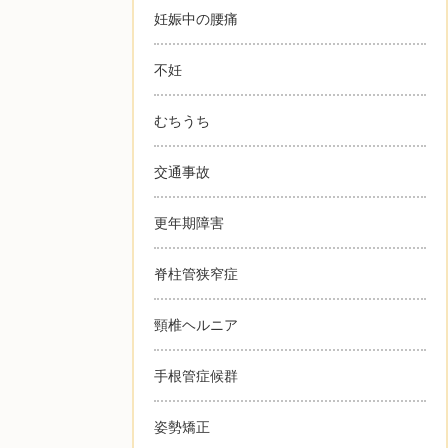
妊娠中の腰痛
不妊
むちうち
交通事故
更年期障害
脊柱管狭窄症
頸椎ヘルニア
手根管症候群
姿勢矯正