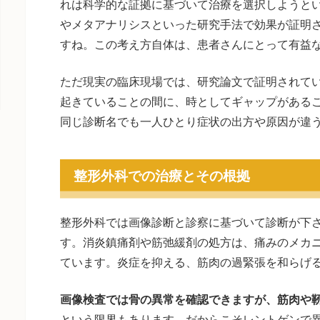
れは科学的な証拠に基づいて治療を選択しようと
やメタアナリシスといった研究手法で効果が証明
すね。この考え方自体は、患者さんにとって有益
ただ現実の臨床現場では、研究論文で証明されて
起きていることの間に、時としてギャップがある
同じ診断名でも一人ひとり症状の出方や原因が違
整形外科での治療とその根拠
整形外科では画像診断と診察に基づいて診断が下
す。消炎鎮痛剤や筋弛緩剤の処方は、痛みのメカ
ています。炎症を抑える、筋肉の過緊張を和らげ
画像検査では骨の異常を確認できますが、筋肉や
という限界もあります。だからこそレントゲンで