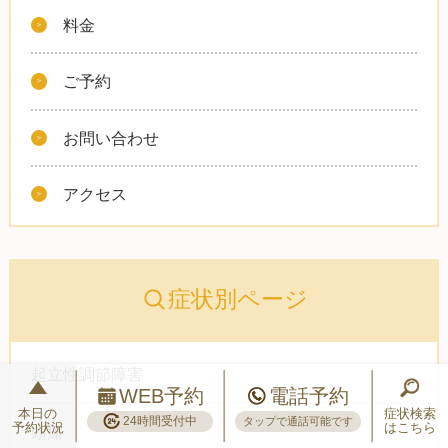
料金
ご予約
お問い合わせ
アクセス
症状別ページ
起立性調節障害
WEB予約
電話予約
本日の
症状検索
24時間受付中
タップで通話可能です
予約状況
はこちら
頭痛