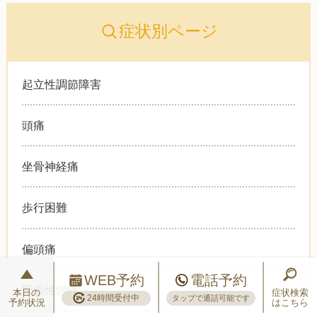
症状別ページ
起立性調節障害
頭痛
坐骨神経痛
歩行困難
偏頭痛
WEB予約
電話予約
緊張性頭痛
本日の
症状検索
24時間受付中
タップで通話可能です
予約状況
はこちら